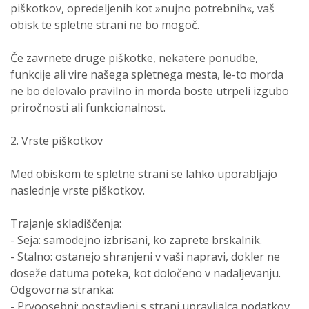
piškotkov, opredeljenih kot »nujno potrebnih«, vaš
obisk te spletne strani ne bo mogoč.
Če zavrnete druge piškotke, nekatere ponudbe,
funkcije ali vire našega spletnega mesta, le-to morda
ne bo delovalo pravilno in morda boste utrpeli izgubo
priročnosti ali funkcionalnost.
2. Vrste piškotkov
Med obiskom te spletne strani se lahko uporabljajo
naslednje vrste piškotkov.
Trajanje skladiščenja:
- Seja: samodejno izbrisani, ko zaprete brskalnik.
- Stalno: ostanejo shranjeni v vaši napravi, dokler ne
doseže datuma poteka, kot določeno v nadaljevanju.
Odgovorna stranka:
- Prvoosebni: postavljeni s strani upravljalca podatkov