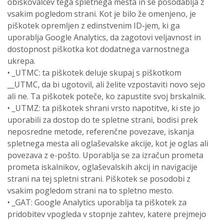
obiskovalcev tega spletnega mesta in se posodablja z
vsakim pogledom strani. Kot je bilo že omenjeno, je
piškotek opremljen z edinstvenim ID-jem, ki ga
uporablja Google Analytics, da zagotovi veljavnost in
dostopnost piškotka kot dodatnega varnostnega
ukrepa.
• _UTMC: ta piškotek deluje skupaj s piškotkom
__UTMC, da bi ugotovil, ali želite vzpostaviti novo sejo
ali ne. Ta piškotek poteče, ko zapustite svoj brskalnik.
• _UTMZ: ta piškotek shrani vrsto napotitve, ki ste jo
uporabili za dostop do te spletne strani, bodisi prek
neposredne metode, referenčne povezave, iskanja
spletnega mesta ali oglaševalske akcije, kot je oglas ali
povezava z e-pošto. Uporablja se za izračun prometa
prometa iskalnikov, oglaševalskih akcij in navigacije
strani na tej spletni strani. Piškotek se posodobi z
vsakim pogledom strani na to spletno mesto.
• _GAT: Google Analytics uporablja ta piškotek za
pridobitev vpogleda v stopnje zahtev, katere prejmejo