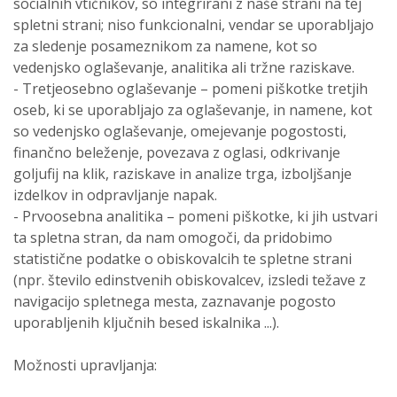
socialnih vtičnikov, so integrirani z naše strani na tej
spletni strani; niso funkcionalni, vendar se uporabljajo
za sledenje posameznikom za namene, kot so
vedenjsko oglaševanje, analitika ali tržne raziskave.
- Tretjeosebno oglaševanje – pomeni piškotke tretjih
oseb, ki se uporabljajo za oglaševanje, in namene, kot
so vedenjsko oglaševanje, omejevanje pogostosti,
finančno beleženje, povezava z oglasi, odkrivanje
goljufij na klik, raziskave in analize trga, izboljšanje
izdelkov in odpravljanje napak.
- Prvoosebna analitika – pomeni piškotke, ki jih ustvari
ta spletna stran, da nam omogoči, da pridobimo
statistične podatke o obiskovalcih te spletne strani
(npr. število edinstvenih obiskovalcev, izsledi težave z
navigacijo spletnega mesta, zaznavanje pogosto
uporabljenih ključnih besed iskalnika ...).
Možnosti upravljanja: