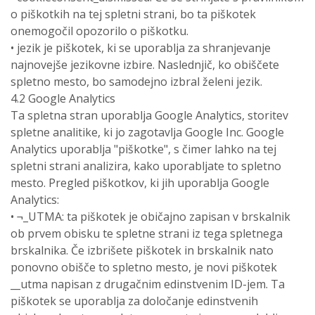
o piškotkih na tej spletni strani, bo ta piškotek
onemogočil opozorilo o piškotku.
• jezik je piškotek, ki se uporablja za shranjevanje
najnovejše jezikovne izbire. Naslednjič, ko obiščete
spletno mesto, bo samodejno izbral želeni jezik.
4.2 Google Analytics
Ta spletna stran uporablja Google Analytics, storitev
spletne analitike, ki jo zagotavlja Google Inc. Google
Analytics uporablja "piškotke", s čimer lahko na tej
spletni strani analizira, kako uporabljate to spletno
mesto. Pregled piškotkov, ki jih uporablja Google
Analytics:
• ¬_UTMA: ta piškotek je običajno zapisan v brskalnik
ob prvem obisku te spletne strani iz tega spletnega
brskalnika. Če izbrišete piškotek in brskalnik nato
ponovno obišče to spletno mesto, je novi piškotek
__utma napisan z drugačnim edinstvenim ID-jem. Ta
piškotek se uporablja za določanje edinstvenih