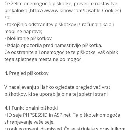
Če želite onemogočiti piškotke, preverite nastavitve
brskalnika (http://www.wikihow.com/Disable-Cookies)
za:
• takojšnjo odstranitev piškotkov iz računalnika ali
mobilne naprave;
• blokiranje piškotkov;
• izdajo opozorila pred namestitvijo piškotka.
Če odstranite ali onemogočite te piškotke, vaš obisk
tega spletnega mesta ne bo mogoč.
4. Pregled piškotkov
V nadaljevanju si lahko ogledate pregled več vrst
piškotkov, ki se uporabljajo na tej spletni strani.
4.1 Funkcionalni piškotki
• ID seje PHPSESSID in ASP.net. Ta piškotek omogoča
shranjevanje vaše seje.
• cookieconsent_dismissed. Če se strinjate s pravilnikom