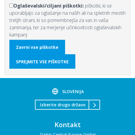
Oglaševalski/ciljani piškotki:
piškotki, ki se
uporabljajo za oglašanje na naših ali na spletnih mestih
tretjih strani, ki so pomembnejša za vas in vaša
zanimanja, ter za merjenje učinkovitosti oglaševalskih
kampanj
Zavrni vse piškotke
SPREJMITE VSE PIŠKOTKE
SLOVENIJA
Izberite drugo državo
Kontakt
Daikin Central Europe GmbH